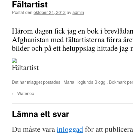
Fältartist
Postat den
oktober 24, 2012
av
admin
Härom dagen fick jag en bok i brevlådan 
Afghanistan med fältartisterna förra år
bilder och på ett heluppslag hittade jag 
Det här inlägget postades i
Maria Höglunds Blogg!
. Bokmärk
pe
←
Waterloo
Lämna ett svar
Du måste vara
inloggad
för att publicer