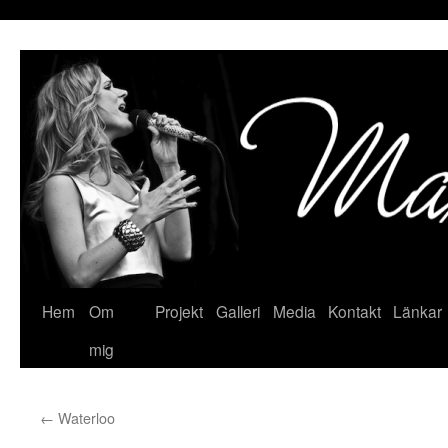
Hoppa
till
innehåll
Hem
Om
Projekt
Galleri
Media
Kontakt
Länkar
mig
←
Waterloo