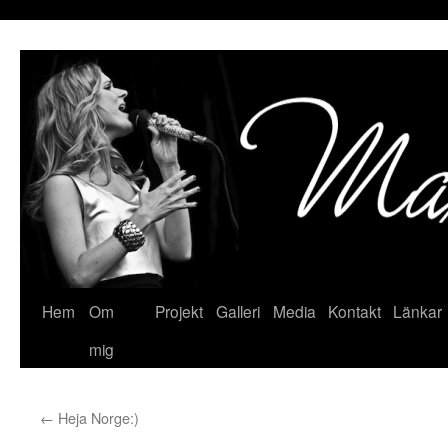
Hoppa
till
innehåll
Hem
Om
Projekt
Galleri
Media
Kontakt
Länkar
mig
←
Heja Norge:)