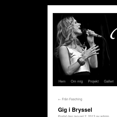
Hoppa
till
innehåll
Hem
Om mig
Projekt
Galleri
←
Från Fasching
Gig i Bryssel
Postat den
januari 2, 2013
av
admin