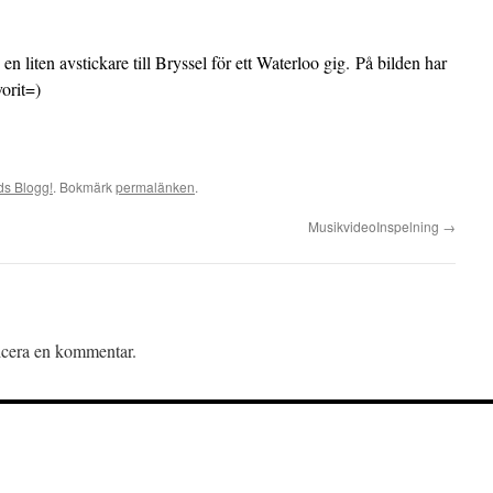
n liten avstickare till Bryssel för ett Waterloo gig. På bilden har
orit=)
ds Blogg!
. Bokmärk
permalänken
.
MusikvideoInspelning
→
licera en kommentar.