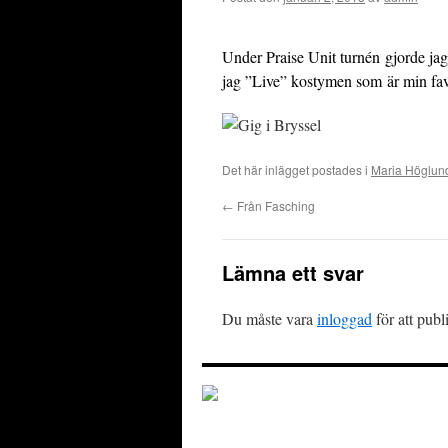
Under Praise Unit turnén gjorde jag e
jag ”Live” kostymen som är min fav
Det här inlägget postades i
Maria Höglun
←
Från Fasching
Lämna ett svar
Du måste vara
inloggad
för att pub