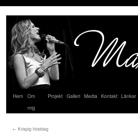
Hoppa
till
innehåll
Hem
Om
Projekt
Galleri
Media
Kontakt
Länkar
mig
←
Krispig höstdag